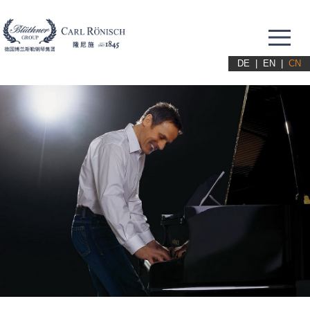
Me
DE
|
EN
|
CN